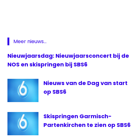
Avro
Focuz
TV
PowNed
sbs6
Meer nieuws...
UPC
Nieuwjaarsdag: Nieuwjaarsconcert bij de
VRT
NOS en skispringen bij SBS6
Nieuws van de Dag van start
op SBS6
Skispringen Garmisch-
Partenkirchen te zien op SBS6