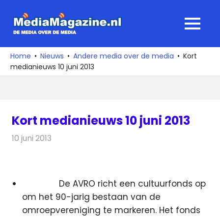
Ga
naar
MediaMagaz
MENU
de
De
inhoud
media
Home
Nieuws
Andere media over de media
Kort
over
medianieuws 10 juni 2013
de
media
Kort medianieuws 10 juni 2013
10 juni 2013
Redactie
Andere media over de media
De AVRO richt een cultuurfonds op
om het 90-jarig bestaan van de
omroepvereniging te markeren. Het fonds