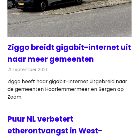
Ziggo breidt gigabit-internet uit
naar meer gemeenten
21 september 2021
Redactie
Telecom
Ziggo heeft haar gigabit-internet uitgebreid naar
de gemeenten Haarlemmermeer en Bergen op
Zoom.
Puur NL verbetert
etherontvangst in West-