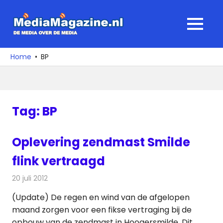
Ga
naar
MediaMagaz
MENU
de
De
inhoud
media
Home
BP
over
de
media
Tag:
BP
Oplevering zendmast Smilde
flink vertraagd
20 juli 2012
Redactie
Radionieuws
(Update) De regen en wind van de afgelopen
maand zorgen voor een fikse vertraging bij de
opbouw van de zendmast in Hoogersmilde. Dit