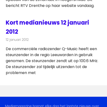
bericht RTV Drenthe op haar website vandaag.
Kort medianieuws 12 januari
2012
12 januari 2012
Redactie
Andere media over de media
De commerciële radiozender Q-Music heeft een
steunzender in de regio Leeuwarden in gebruik
genomen. De steunzender zendt uit op 100.6 MHz.
De steunzender zal tijdelijk uitzenden tot de
problemen met
Mediamagazine brengt elke dag het laatste nieuws over