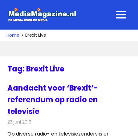
Ga
naar
MediaMagaz
MENU
de
De
inhoud
media
Home
Brexit Live
over
de
media
Tag:
Brexit Live
Aandacht voor ‘Brexit’-
referendum op radio en
televisie
23 juni 2016
Redactie
Nieuws
,
Radionieuws
,
Televisienieuws
Op diverse radio- en televisiezenders is er