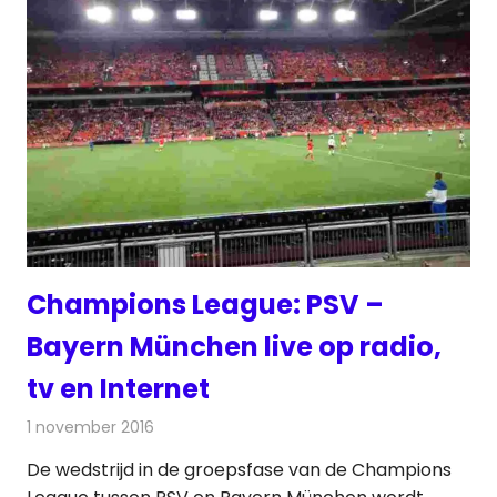
Champions League: PSV –
Bayern München live op radio,
tv en Internet
1 november 2016
Redactie
Nieuws
,
Radionieuws
,
Televisienieuws
De wedstrijd in de groepsfase van de Champions