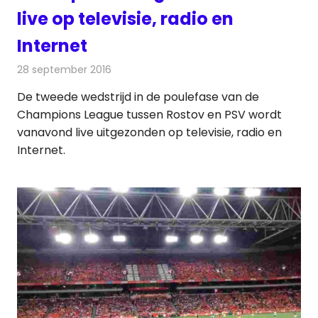
live op televisie, radio en
Internet
28 september 2016
Redactie
Nieuws
,
Radionieuws
,
Televisienieuws
De tweede wedstrijd in de poulefase van de
Champions League tussen Rostov en PSV wordt
vanavond live uitgezonden op televisie, radio en
Internet.