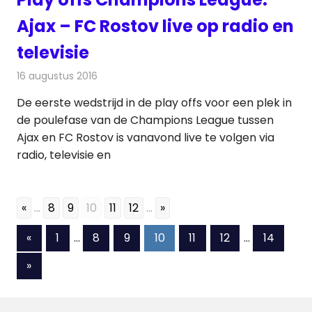
Ajax – FC Rostov live op radio en
televisie
16 augustus 2016
Redactie
Nieuws
,
Radionieuws
,
Televisienieuws
De eerste wedstrijd in de play offs voor een plek in
de poulefase van de Champions League tussen
Ajax en FC Rostov is vanavond live te volgen via
radio, televisie en
«
...
8
9
10
11
12
...
»
Berichten
Vorige
«
1
…
8
9
10
11
12
…
14
berichten
paginering
Volgende
»
berichten