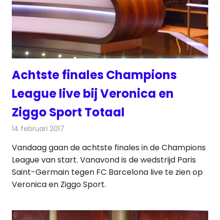
Achtste finales Champions
League live bij Veronica en
Ziggo Sport Totaal
14 februari 2017
Redactie
Nieuws
,
Radionieuws
,
Televisienieuws
Vandaag gaan de achtste finales in de Champions
League van start. Vanavond is de wedstrijd Paris
Saint-Germain tegen FC Barcelona live te zien op
Veronica en Ziggo Sport.