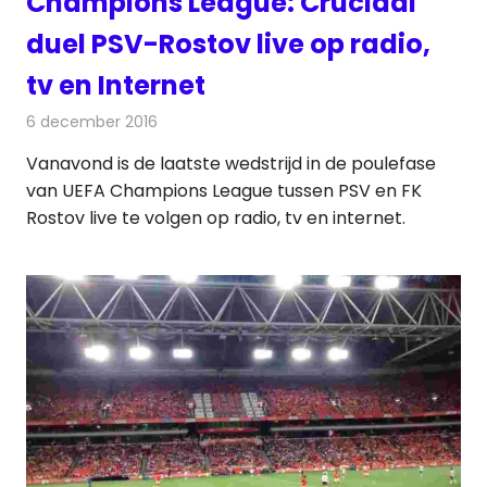
Champions League: Cruciaal
duel PSV-Rostov live op radio,
tv en Internet
6 december 2016
Redactie
Nieuws
,
Radionieuws
,
Televisienieuws
Vanavond is de laatste wedstrijd in de poulefase
van UEFA Champions League tussen PSV en FK
Rostov live te volgen op radio, tv en internet.