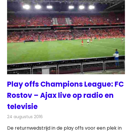
Play offs Champions League: FC
Rostov – Ajax live op radio en
televisie
24 augustus 2016
Redactie
Internet
,
Nieuws
,
Radionieuws
,
Televisienieuws
De returnwedstrijd in de play offs voor een plek in