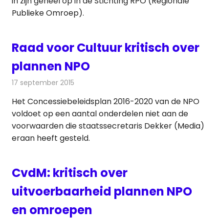
in zijn geheel op in de Stichting RPO (Regionale
Publieke Omroep).
Raad voor Cultuur kritisch over
plannen NPO
17 september 2015
Redactie
Nieuws
,
Radionieuws
,
Televisienieuws
Het Concessiebeleidsplan 2016-2020 van de NPO
voldoet op een aantal onderdelen niet aan de
voorwaarden die staatssecretaris Dekker (Media)
eraan heeft gesteld.
CvdM: kritisch over
uitvoerbaarheid plannen NPO
en omroepen