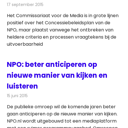
17 september 2015
Redactie
Nieuws
,
Radionieuws
,
Televisienieuws
Het Commissariaat voor de Media is in grote lijnen
positief over het Concessiebeleidsplan van de
NPO, maar plaatst vanwege het ontbreken van
heldere criteria en processen vraagtekens bij de
uitvoerbaarheid
NPO: beter anticiperen op
nieuwe manier van kijken en
luisteren
15 juni 2015
Redactie
Nieuws
,
Radionieuws
,
Televisienieuws
De publieke omroep wil de komende jaren beter
gaan anticiperen op de nieuwe manier van kijken.
NPO.nl wordt uitgebouwd tot een mediaplatform