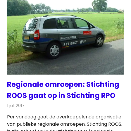
Regionale omroepen: Stichting
ROOS gaat op in Stichting RPO
1 juli 2017
Redactie
Nieuws
,
Radionieuws
,
Televisienieuws
Per vandaag gaat de overkoepelende organisatie
van publieke regionale omroepen, Stichting ROOS,