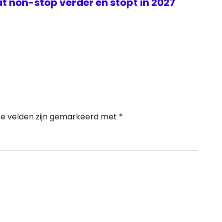
t non-stop verder en stopt in 2027
te velden zijn gemarkeerd met
*