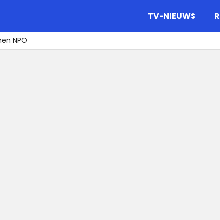
gazine.
TV-NIEUWS
R
nnen NPO