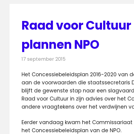
Raad voor Cultuur 
plannen NPO
17 september 2015
Redactie
Nieuws
,
Radionieuws
,
Televisi
Het Concessiebeleidsplan 2016-2020 van d
aan de voorwaarden die staatssecretaris D
blijft de gewenste stap naar een slagvaardi
Raad voor Cultuur in zijn advies over het C
andere vraagtekens over het verdwijnen va
Eerder vandaag kwam het Commissariaat 
het Concessiebeleidsplan van de NPO.