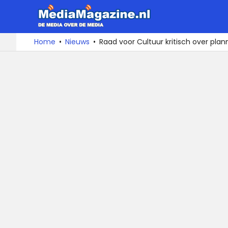
MediaMa
De
Ga
Home
Nieuws
Raad voor Cultuur kritisch over pla
media
naar
over
de
de
inhoud
media