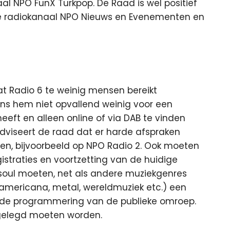
aal NPO FunX Turkpop. De Raad is wel positief
we radiokanaal NPO Nieuws en Evenementen en
t Radio 6 te weinig mensen bereikt
gens hem niet opvallend weinig voor een
heeft en alleen online of via DAB te vinden
adviseert de raad dat er harde afspraken
en, bijvoorbeeld op NPO Radio 2. Ook moeten
straties en voortzetting van de huidige
soul moeten, net als andere muziekgenres
/americana, metal, wereldmuziek etc.) een
 de programmering van de publieke omroep.
tgelegd moeten worden.