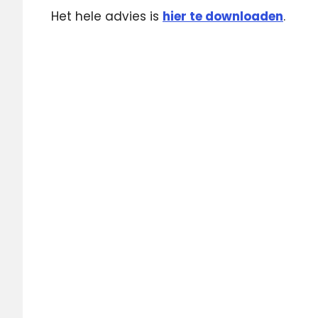
Het hele advies is
hier te downloaden
.
Concessiebeleidsplan
NPO
NPO
Plus
NPO
Radio
6
Raad
voor
Cultuur
radiot
televisie