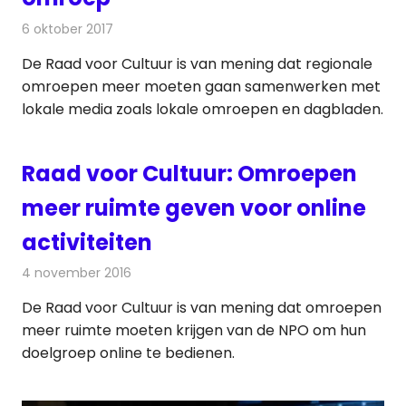
6 oktober 2017
Redactie
Nieuws
,
Televisienieuws
De Raad voor Cultuur is van mening dat regionale
omroepen meer moeten gaan samenwerken met
lokale media zoals lokale omroepen en dagbladen.
Raad voor Cultuur: Omroepen
meer ruimte geven voor online
activiteiten
4 november 2016
Redactie
Nieuws
,
Radionieuws
,
Televisienieuws
De Raad voor Cultuur is van mening dat omroepen
meer ruimte moeten krijgen van de NPO om hun
doelgroep online te bedienen.