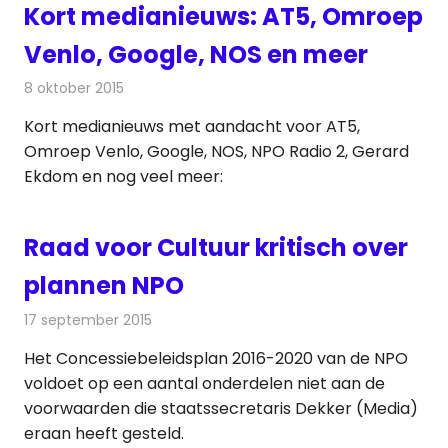
Kort medianieuws: AT5, Omroep
Venlo, Google, NOS en meer
8 oktober 2015
Redactie
Andere media over de media
,
Nieuws
Kort medianieuws met aandacht voor AT5,
Omroep Venlo, Google, NOS, NPO Radio 2, Gerard
Ekdom en nog veel meer:
Raad voor Cultuur kritisch over
plannen NPO
17 september 2015
Redactie
Nieuws
,
Radionieuws
,
Televisienieuws
Het Concessiebeleidsplan 2016-2020 van de NPO
voldoet op een aantal onderdelen niet aan de
voorwaarden die staatssecretaris Dekker (Media)
eraan heeft gesteld.