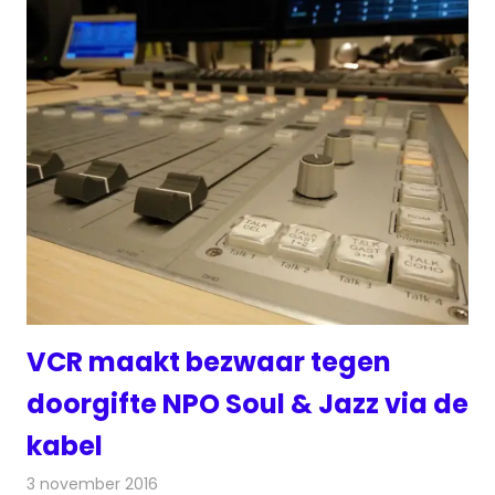
VCR maakt bezwaar tegen
doorgifte NPO Soul & Jazz via de
kabel
3 november 2016
Redactie
Nieuws
,
Radionieuws