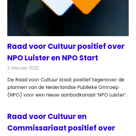
Raad voor Cultuur positief over
NPO Luister en NPO Start
2 februari 2022
Redactie
Televisienieuws
De Raad voor Cultuur staat positief tegenover de
plannen van de Nederlandse Publieke Omroep
(NPO) voor een nieuw aanbodkanaal ‘NPO Luister’.
Raad voor Cultuur en
Commissariaat positief over