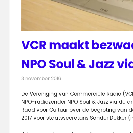
VCR maakt bezwaa
NPO Soul & Jazz vi
3 november 2016
Redactie
Nieuws
,
Radionieuws
De Vereniging van Commerciële Radio (VCR
NPO-radiozender NPO Soul & Jazz via de a
Raad voor Cultuur over de begroting van d
2017 voor staatssecretaris Sander Dekker (