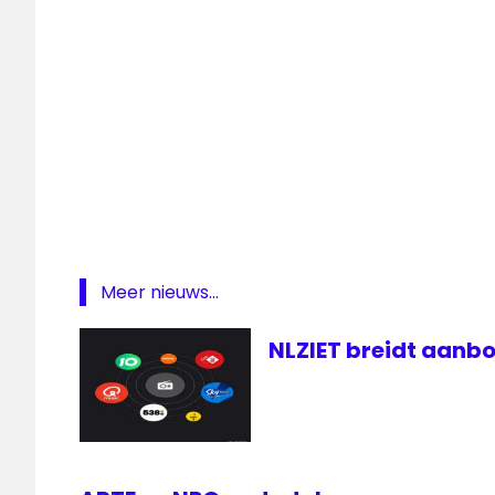
&
Jazz
Raad
voor
Cultuur
Radio
Soul
Soul
&
Jazz
Meer nieuws...
VCR
NLZIET breidt aanbo