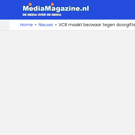
MediaMa
De
Ga
Home
Nieuws
VCR maakt bezwaar tegen doorgifte 
media
naar
over
de
de
inhoud
media