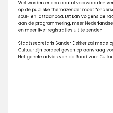
Wel worden er een aantal voorwaarden ver
op de publieke themazender moet “ondersch
soul- en jazzaanbod. Dit kan volgens de r
aan de programmering, meer Nederlandse 
en meer live-registraties uit te zenden.
Staatssecretaris Sander Dekker zal mede o
Cultuur zijn oordeel geven op aanvraag vo
Het gehele advies van de Raad voor Cultu
Commissariaat
voor de Media
ezine
Jazz
NPO
NPO
Soul