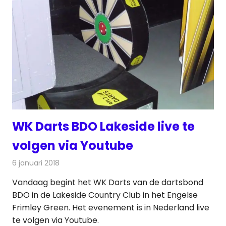
WK Darts BDO Lakeside live te
volgen via Youtube
6 januari 2018
Redactie
Nieuws
,
Televisienieuws
Vandaag begint het WK Darts van de dartsbond
BDO in de Lakeside Country Club in het Engelse
Frimley Green. Het evenement is in Nederland live
te volgen via Youtube.