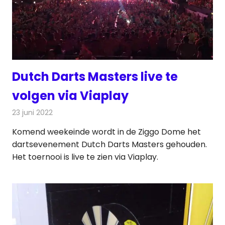
Dutch Darts Masters live te
volgen via Viaplay
23 juni 2022
Redactie
Televisienieuws
Komend weekeinde wordt in de Ziggo Dome het
dartsevenement Dutch Darts Masters gehouden.
Het toernooi is live te zien via Viaplay.