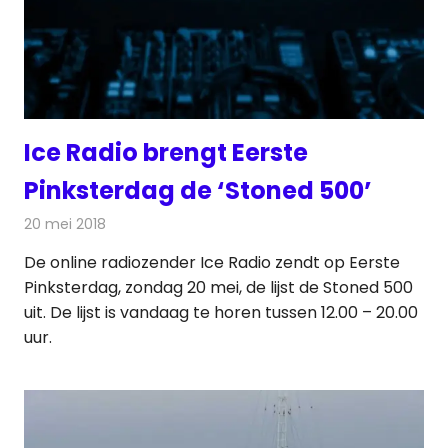
Ice Radio brengt Eerste
Pinksterdag de ‘Stoned 500’
20 mei 2018
Redactie
Radionieuws
De online radiozender Ice Radio zendt op Eerste
Pinksterdag, zondag 20 mei, de lijst de Stoned 500
uit. De lijst is vandaag te horen tussen 12.00 – 20.00
uur.