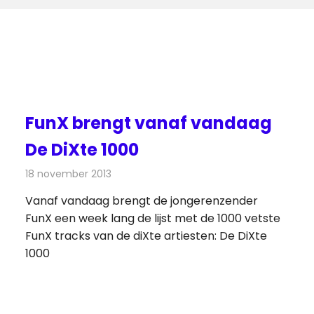
FunX brengt vanaf vandaag
De DiXte 1000
18 november 2013
Redactie
Radionieuws
Vanaf vandaag brengt de jongerenzender
FunX een week lang de lijst met de 1000 vetste
FunX tracks van de diXte artiesten: De DiXte
1000