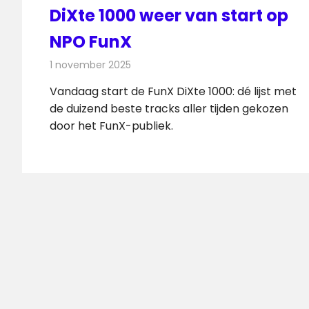
DiXte 1000 weer van start op
NPO FunX
1 november 2025
Redactie
Radionieuws
Vandaag start de FunX DiXte 1000: dé lijst met
de duizend beste tracks aller tijden gekozen
door het FunX-publiek.