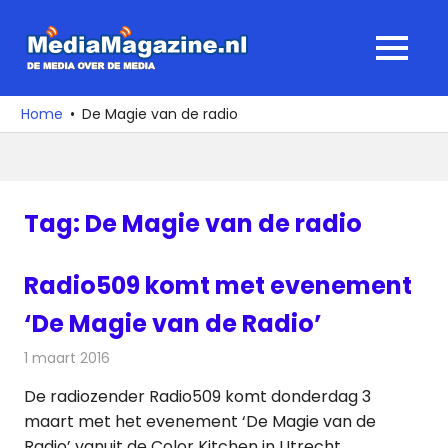
Ga
naar
MediaMagaz
MENU
de
De
inhoud
media
Home
De Magie van de radio
over
de
media
Tag:
De Magie van de radio
Radio509 komt met evenement
‘De Magie van de Radio’
1 maart 2016
Redactie
Nieuws
,
Radionieuws
De radiozender Radio509 komt donderdag 3
maart met het evenement ‘De Magie van de
Radio’ vanuit de Color Kitchen in Utrecht