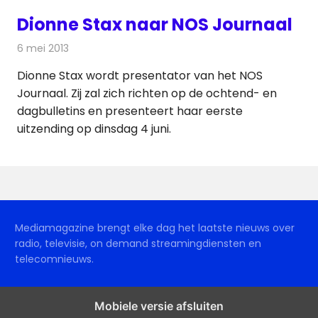
Dionne Stax naar NOS Journaal
6 mei 2013
Redactie
Televisienieuws
Dionne Stax wordt presentator van het NOS
Journaal. Zij zal zich richten op de ochtend- en
dagbulletins en presenteert haar eerste
uitzending op dinsdag 4 juni.
Mediamagazine brengt elke dag het laatste nieuws over
radio, televisie, on demand streamingdiensten en
telecomnieuws.
Mobiele versie afsluiten