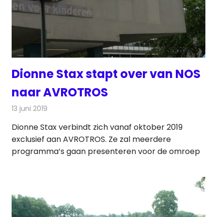
Dionne Stax stapt over van NOS
naar AVROTROS
13 juni 2019
Redactie
Radionieuws
Dionne Stax verbindt zich vanaf oktober 2019
exclusief aan AVROTROS. Ze zal meerdere
programma’s gaan presenteren voor de omroep