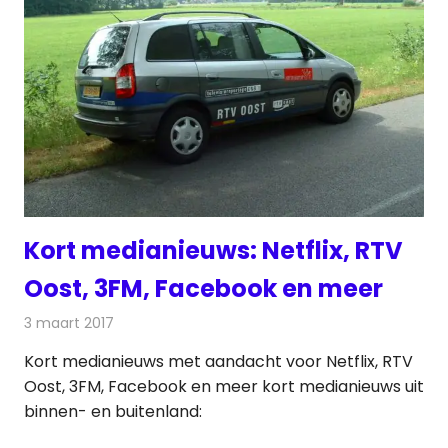
Kort medianieuws: Netflix, RTV
Oost, 3FM, Facebook en meer
3 maart 2017
Redactie
Andere media over de media
,
Nieuws
Kort medianieuws met aandacht voor Netflix, RTV
Oost, 3FM, Facebook en meer kort medianieuws uit
binnen- en buitenland: