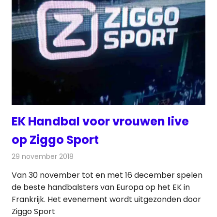
EK Handbal voor vrouwen live
op Ziggo Sport
29 november 2018
Redactie
Televisienieuws
Van 30 november tot en met 16 december spelen
de beste handbalsters van Europa op het EK in
Frankrijk. Het evenement wordt uitgezonden door
Ziggo Sport