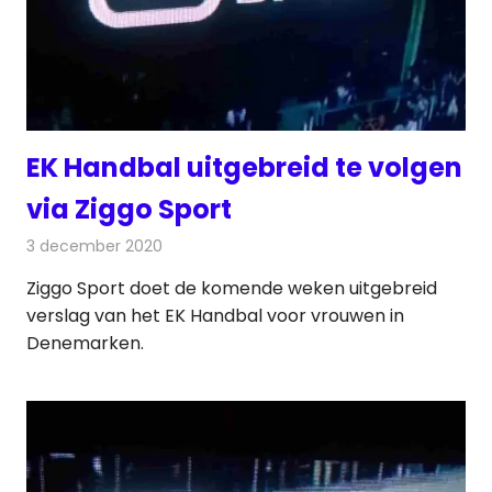
EK Handbal uitgebreid te volgen
via Ziggo Sport
3 december 2020
Redactie
Televisienieuws
Ziggo Sport doet de komende weken uitgebreid
verslag van het EK Handbal voor vrouwen in
Denemarken.