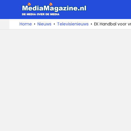
MediaMa
De
Ga
Home
Nieuws
Televisienieuws
EK Handbal voor v
media
naar
over
de
de
inhoud
media