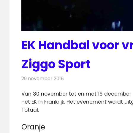
EK Handbal voor v
Ziggo Sport
29 november 2018
Redactie
Televisienieuws
Van 30 november tot en met 16 december 
het EK in Frankrijk. Het evenement wordt u
Totaal.
Oranje