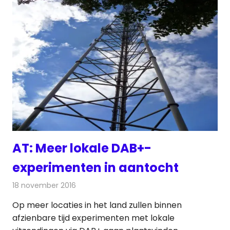
AT: Meer lokale DAB+-
experimenten in aantocht
18 november 2016
Redactie
Nieuws
,
Radionieuws
Op meer locaties in het land zullen binnen
afzienbare tijd experimenten met lokale