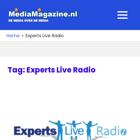
Ga
naar
MediaMagaz
MENU
de
De
inhoud
media
Home
Experts Live Radio
over
de
media
Tag:
Experts Live Radio