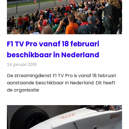
F1 TV Pro vanaf 18 februari
beschikbaar in Nederland
24 januari 2019
Redactie
Radionieuws
De streamingdienst F1 TV Pro is vanaf 18 februari
aanstaande beschikbaar in Nederland. Dit heeft
de organisatie