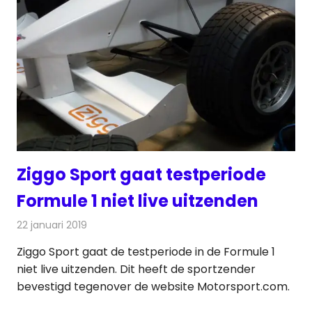
Ziggo Sport gaat testperiode
Formule 1 niet live uitzenden
22 januari 2019
Redactie
Televisienieuws
Ziggo Sport gaat de testperiode in de Formule 1
niet live uitzenden. Dit heeft de sportzender
bevestigd tegenover de website Motorsport.com.