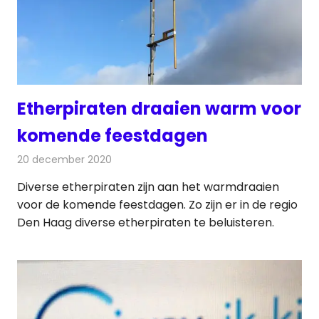
Etherpiraten draaien warm voor
komende feestdagen
20 december 2020
Redactie
Radionieuws
Diverse etherpiraten zijn aan het warmdraaien
voor de komende feestdagen. Zo zijn er in de regio
Den Haag diverse etherpiraten te beluisteren.