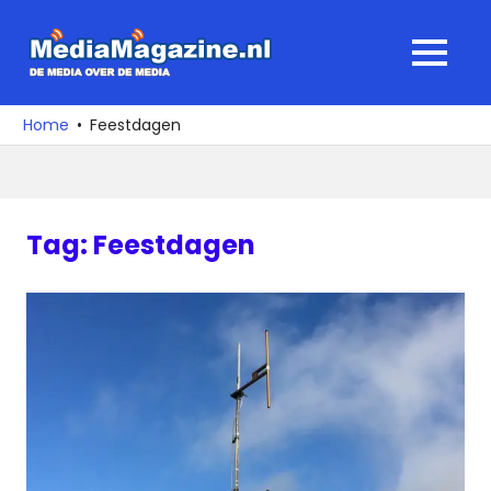
Ga
naar
MediaMagaz
MENU
de
De
inhoud
media
Home
Feestdagen
over
de
media
Tag:
Feestdagen