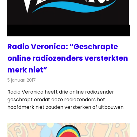
Radio Veronica: “Geschrapte
online radiozenders versterkten
merk niet”
5 januari 2017
Redactie
Nieuws
,
Radionieuws
Radio Veronica heeft drie online radiozender
geschrapt omdat deze radiozenders het
hoofdmerk niet zouden versterken of uitbouwen.