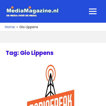
Ga
naar
MediaMagaz
MENU
de
De
inhoud
media
Home
Gio Lippens
over
de
media
Tag:
Gio Lippens