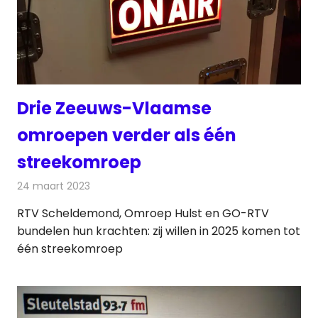
Drie Zeeuws-Vlaamse
omroepen verder als één
streekomroep
24 maart 2023
Redactie
Radionieuws
RTV Scheldemond, Omroep Hulst en GO-RTV
bundelen hun krachten: zij willen in 2025 komen tot
één streekomroep