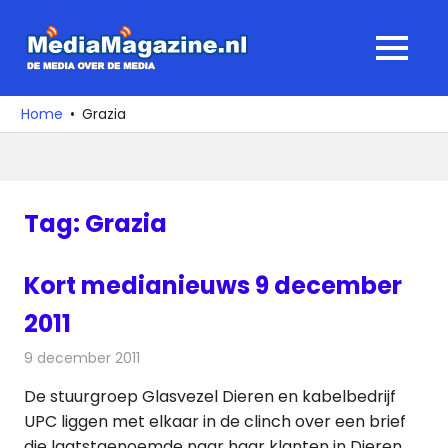
Ga
naar
MediaMagaz
MENU
de
De
inhoud
media
Home
Grazia
over
de
media
Tag:
Grazia
Kort medianieuws 9 december
2011
9 december 2011
Redactie
Andere media over de media
De stuurgroep Glasvezel Dieren en kabelbedrijf
UPC liggen met elkaar in de clinch over een brief
die laatstgenoemde naar haar klanten in Dieren