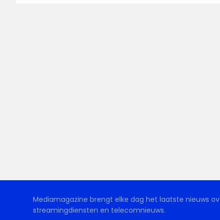
Mediamagazine brengt elke dag het laatste nieuws ove
streamingdiensten en telecomnieuws.