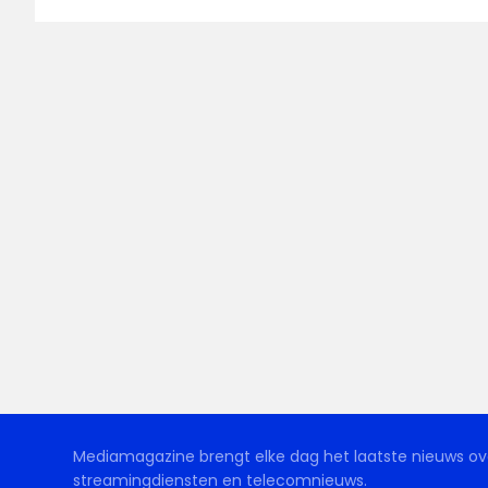
Mediamagazine brengt elke dag het laatste nieuws ove
streamingdiensten en telecomnieuws.