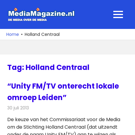
Ga
naar
MediaMagaz
MENU
de
De
inhoud
media
Home
Holland Centraal
over
de
media
Tag:
Holland Centraal
“Unity FM/TV onterecht lokale
omroep Leiden”
30 juli 2013
Redactie
Radionieuws
De keuze van het Commissariaat voor de Media
om de Stichting Holland Centraal (dat uitzendt
onder de naam Unity FM/TV) aan te wijzen als