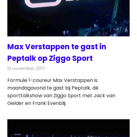
Max Verstappen te gast in
Peptalk op Ziggo Sport
13 november 2017
Redactie
Nieuws
,
Televisienieuws
Formule 1-coureur Max Verstappen is
maandagavond te gast bij Peptalk, dé
sporttalkshow van Ziggo Sport met Jack van
Gelder en Frank Evenblij.