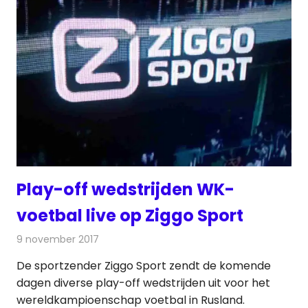
Play-off wedstrijden WK-
voetbal live op Ziggo Sport
9 november 2017
Redactie
Nieuws
,
Televisienieuws
De sportzender Ziggo Sport zendt de komende
dagen diverse play-off wedstrijden uit voor het
wereldkampioenschap voetbal in Rusland.