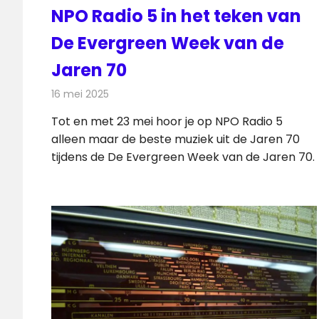
NPO Radio 5 in het teken van
De Evergreen Week van de
Jaren 70
16 mei 2025
Redactie
Radionieuws
Tot en met 23 mei hoor je op NPO Radio 5
alleen maar de beste muziek uit de Jaren 70
tijdens de De Evergreen Week van de Jaren 70.