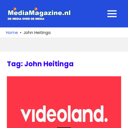
Ga
naar
MediaMagaz
MENU
de
De
inhoud
media
Home
John Heitinga
over
de
media
Tag:
John Heitinga