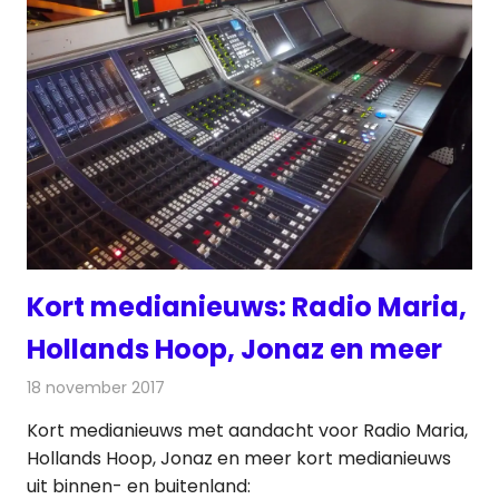
Kort medianieuws: Radio Maria,
Hollands Hoop, Jonaz en meer
18 november 2017
Redactie
Andere media over de media
,
Nieuws
Kort medianieuws met aandacht voor Radio Maria,
Hollands Hoop, Jonaz en meer kort medianieuws
uit binnen- en buitenland: