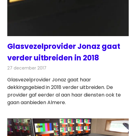
Glasvezelprovider Jonaz gaat
verder uitbreiden in 2018
27 december 2017
Redactie
Internet
,
Nieuws
Glasvezelprovider Jonaz gaat haar
dekkingsgebied in 2018 verder uitbreiden. De
provider gaf eerder al aan haar diensten ook te
gaan aanbieden Almere.