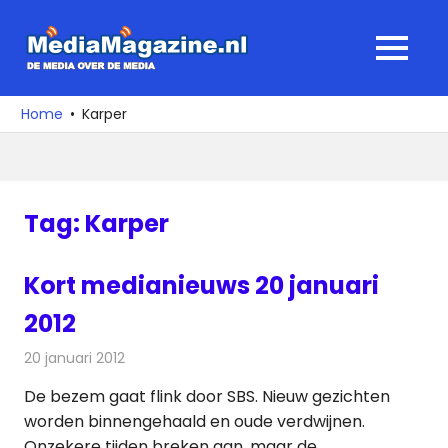
Ga
naar
MediaMagaz
MENU
de
De
inhoud
media
Home
Karper
over
de
media
Tag:
Karper
Kort medianieuws 20 januari
2012
20 januari 2012
Redactie
Andere media over de media
De bezem gaat flink door SBS. Nieuw gezichten
worden binnengehaald en oude verdwijnen.
Onzekere tijden breken aan, maar de