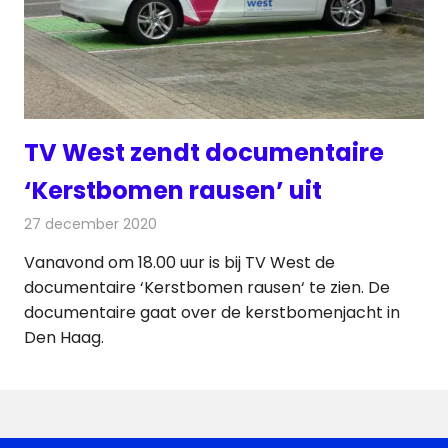
TV West zendt documentaire
‘Kerstbomen rausen’ uit
27 december 2020
Redactie
Televisienieuws
Vanavond om 18.00 uur is bij TV West de
documentaire ‘Kerstbomen rausen‘ te zien. De
documentaire gaat over de kerstbomenjacht in
Den Haag.