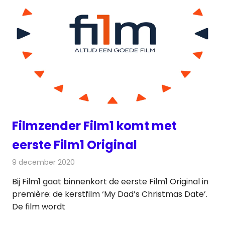
Filmzender Film1 komt met
eerste Film1 Original
9 december 2020
Redactie
Televisienieuws
Bij Film1 gaat binnenkort de eerste Film1 Original in
première: de kerstfilm ‘My Dad’s Christmas Date’.
De film wordt