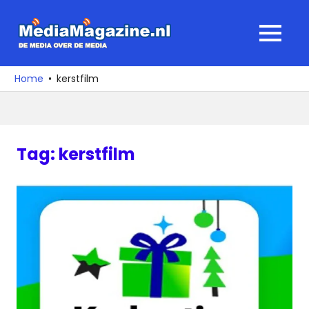
Ga
naar
MediaMagaz
MENU
de
De
inhoud
media
Home
kerstfilm
over
de
media
Tag:
kerstfilm