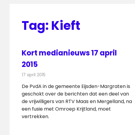
Tag:
Kieft
Kort medianieuws 17 april
2015
17 april 2015
Redactie
Andere media over de media
De PvdA in de gemeente Eijsden-Margraten is
geschokt over de berichten dat een deel van
de vrijwilligers van RTV Maas en Mergelland, na
een fusie met Omroep Krijtland, moet
vertrekken.