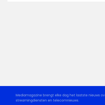
Mediamagazine brengt elke dag het laatste nieuws ove
streamingdiensten en telecomnieuws.