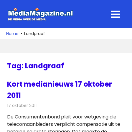
Ga
naar
MediaMagaz
MENU
de
De
inhoud
media
Home
Landgraaf
over
de
media
Tag:
Landgraaf
Kort medianieuws 17 oktober
2011
17 oktober 2011
Redactie
Andere media over de media
De Consumentenbond pleit voor wetgeving die
telecomaanbieders verplicht compensatie uit te
betalen na grote storingen. Dat maakte de