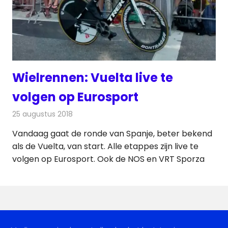
Wielrennen: Vuelta live te
volgen op Eurosport
25 augustus 2018
Redactie
Televisienieuws
Vandaag gaat de ronde van Spanje, beter bekend
als de Vuelta, van start. Alle etappes zijn live te
volgen op Eurosport. Ook de NOS en VRT Sporza