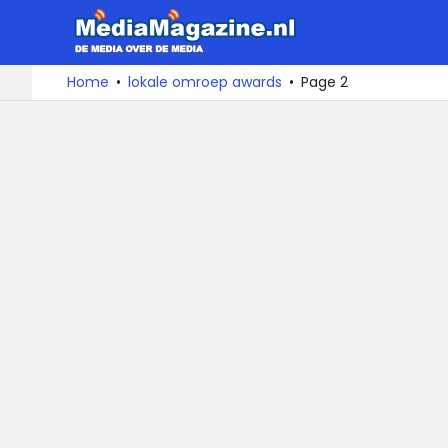
MediaMa
De
Ga
Home
lokale omroep awards
Page 2
media
naar
over
de
de
inhoud
media