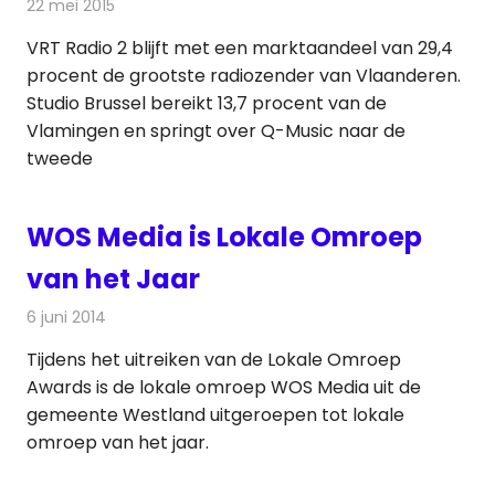
22 mei 2015
Redactie
Andere media over de media
VRT Radio 2 blijft met een marktaandeel van 29,4
procent de grootste radiozender van Vlaanderen.
Studio Brussel bereikt 13,7 procent van de
Vlamingen en springt over Q-Music naar de
tweede
WOS Media is Lokale Omroep
van het Jaar
6 juni 2014
Redactie
Televisienieuws
Tijdens het uitreiken van de Lokale Omroep
Awards is de lokale omroep WOS Media uit de
gemeente Westland uitgeroepen tot lokale
omroep van het jaar.