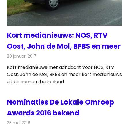
Kort medianieuws: NOS, RTV
Oost, John de Mol, BFBS en meer
20 januari 2017
Redactie
Andere media over de media
,
Nieuws
Kort medianieuws met aandacht voor NOS, RTV
Oost, John de Mol, BFBS en meer kort medianieuws
uit binnen- en buitenland:
Nominaties De Lokale Omroep
Awards 2016 bekend
23 mei 2016
Redactie
Nieuws
,
Radionieuws
,
Televisienieuws