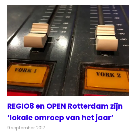
REGIO8 en OPEN Rotterdam zijn
‘lokale omroep van het jaar’
9 september 2017
Redactie
Nieuws
,
Radionieuws