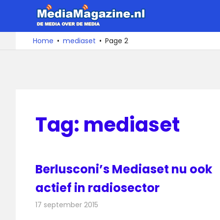
Ga
MediaMa
naar
de
De
Home
mediaset
Page 2
media
inhoud
over
de
media
Tag:
mediaset
Berlusconi’s Mediaset nu ook
actief in radiosector
17 september 2015
Redactie
Nieuws
,
Radionieuws