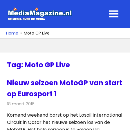
Ga
naar
MediaMagaz
MENU
de
De
inhoud
media
Home
Moto GP Live
over
de
media
Tag:
Moto GP Live
Nieuw seizoen MotoGP van start
op Eurosport 1
18 maart 2016
Redactie
Nieuws
,
Televisienieuws
Komend weekend barst op het Losail International
Circuit in Qatar het nieuwe seizoen los van de
MotoGP. Het hele seizoen is te volgen via