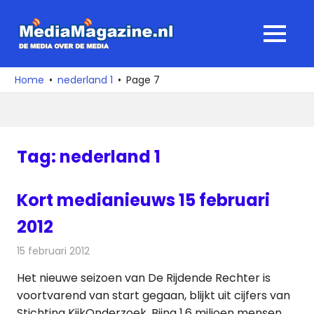
Ga
naar
MediaMagaz
MENU
de
De
inhoud
media
Home
nederland 1
Page 7
over
de
media
Tag:
nederland 1
Kort medianieuws 15 februari
2012
15 februari 2012
Redactie
Andere media over de media
Het nieuwe seizoen van De Rijdende Rechter is
voortvarend van start gegaan, blijkt uit cijfers van
Stichting KijkOnderzoek. Bijna 1,6 miljoen mensen