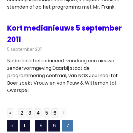
stemden af op het programma met Mr. Frank
Kort medianieuws 5 september
2011
5 september 2011
Redactie
Andere media over de media
Nederland 1 introduceert vandaag een nieuwe
zendervormgeving.Daarbij staat de
programmering centraal, van NOS Journaal tot
Boer zoekt Vrouw en van Pauw & Witteman tot
Overspel.
«
...
2
3
4
5
6
7
Berichten
Vorige
«
1
…
5
6
7
berichten