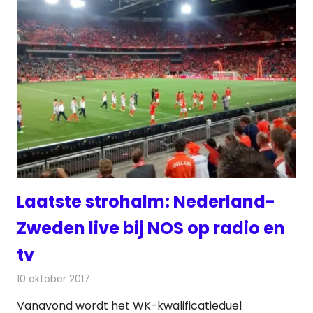
Laatste strohalm: Nederland-
Zweden live bij NOS op radio en
tv
10 oktober 2017
Redactie
Nieuws
,
Televisienieuws
Vanavond wordt het WK-kwalificatieduel