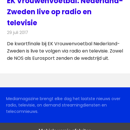
EK Vrouwenvoetbal: Nederland-
Zweden live op radio en
televisie
29 juli 2017
Redactie
Nieuws
,
Televisienieuws
De kwartfinale bij EK Vrouwenvoetbal Nederland-
Zweden is live te volgen via radio en televisie. Zowel
de NOS als Eurosport zenden de wedstrijd uit.
Mediamagazine brengt elke dag het laatste nieuws over
radio, televisie, on demand streamingdiensten en
telecomnieuws.