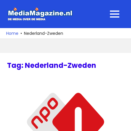
Ga
naar
MediaMagaz
MENU
de
De
inhoud
media
Home
Nederland-Zweden
over
de
media
Tag:
Nederland-Zweden