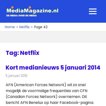
Ga
naar
MediaMagaz
MENU
de
De
inhoud
media
Home
Netflix
Page 42
over
de
media
Tag:
Netflix
Kort medianieuws 5 januari 2014
5 januari 2015
Redactie
Andere media over de media
AFN (American Forces Network) wil zo snel
mogelijk de voormalige frequenties van CFN
(Canadian Forces Network) overnemen. Dit
bericht AFN Benelux op haar Facebook-pagina.