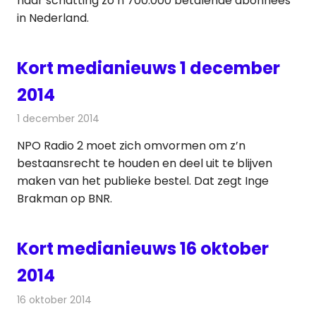
naar schatting zo’n 700.000 betalende abonnees
in Nederland.
Kort medianieuws 1 december
2014
1 december 2014
Redactie
Andere media over de media
NPO Radio 2 moet zich omvormen om z’n
bestaansrecht te houden en deel uit te blijven
maken van het publieke bestel. Dat zegt Inge
Brakman op BNR.
Kort medianieuws 16 oktober
2014
16 oktober 2014
Redactie
Andere media over de media