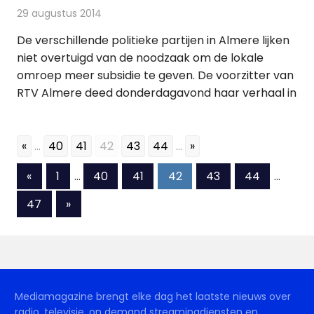
29 augustus 2014
Redactie
Andere media over de media
De verschillende politieke partijen in Almere lijken
niet overtuigd van de noodzaak om de lokale
omroep meer subsidie te geven. De voorzitter van
RTV Almere deed donderdagavond haar verhaal in
«
...
40
41
42
43
44
...
»
Berichten
Vorige
«
1
…
40
41
42
43
44
…
berichten
paginering
Volgende
47
»
berichten
Mediamagazine brengt elke dag het laatste nieuws over
radio, televisie, on demand streamingdiensten en