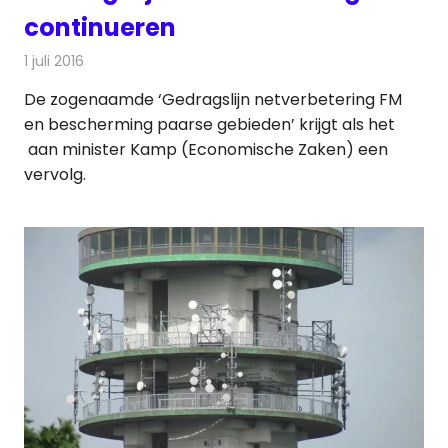
continueren
1 juli 2016
Redactie
Nieuws
,
Radionieuws
De zogenaamde ‘Gedragslijn netverbetering FM
en bescherming paarse gebieden’ krijgt als het
aan minister Kamp (Economische Zaken) een
vervolg.