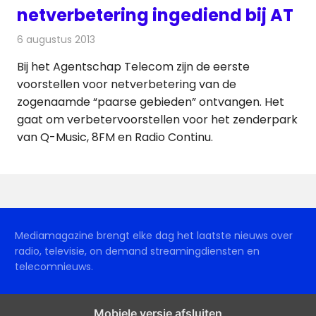
netverbetering ingediend bij AT
6 augustus 2013
Redactie
Radionieuws
Bij het Agentschap Telecom zijn de eerste
voorstellen voor netverbetering van de
zogenaamde “paarse gebieden” ontvangen. Het
gaat om verbetervoorstellen voor het zenderpark
van Q-Music, 8FM en Radio Continu.
Mediamagazine brengt elke dag het laatste nieuws over
radio, televisie, on demand streamingdiensten en
telecomnieuws.
Mobiele versie afsluiten