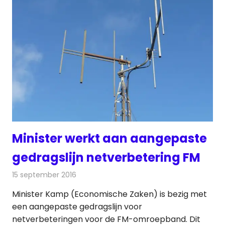
Minister werkt aan aangepaste
gedragslijn netverbetering FM
15 september 2016
Redactie
Nieuws
,
Radionieuws
Minister Kamp (Economische Zaken) is bezig met
een aangepaste gedragslijn voor
netverbeteringen voor de FM-omroepband. Dit