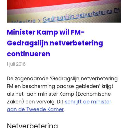
Minister Kamp wil FM-
Gedragslijn netverbetering
continueren
1 juli 2016
Redactie
Nieuws
,
Radionieuws
De zogenaamde ‘Gedragslijn netverbetering
FM en bescherming paarse gebieden’ krijgt
als het aan minister Kamp (Economische
Zaken) een vervolg.
Dit
schrijft de minister
aan de Tweede Kamer
.
Netverbetering