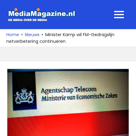
Ga
naar
MediaMagaz
MENU
de
De
inhoud
media
Home
Nieuws
Minister Kamp wil FM-Gedragslijn
over
netverbetering continueren
de
media