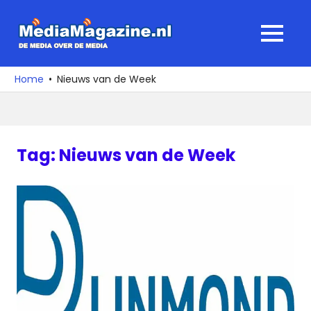
Ga
naar
MediaMagaz
MENU
de
De
inhoud
media
Home
Nieuws van de Week
over
de
media
Tag:
Nieuws van de Week