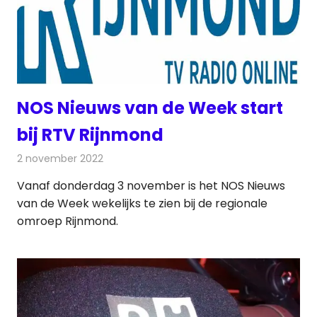
NOS Nieuws van de Week start
bij RTV Rijnmond
2 november 2022
Redactie
Televisienieuws
Vanaf donderdag 3 november is het NOS Nieuws
van de Week wekelijks te zien bij de regionale
omroep Rijnmond.