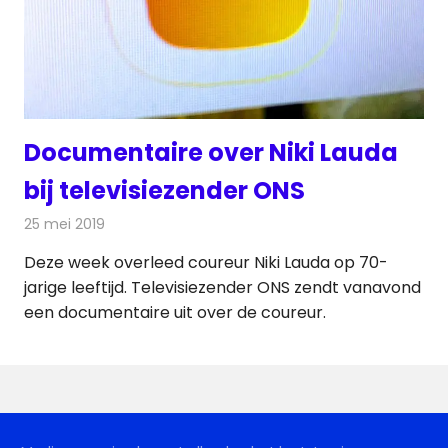
Documentaire over Niki Lauda
bij televisiezender ONS
25 mei 2019
Redactie
Televisienieuws
Deze week overleed coureur Niki Lauda op 70-
jarige leeftijd. Televisiezender ONS zendt vanavond
een documentaire uit over de coureur.