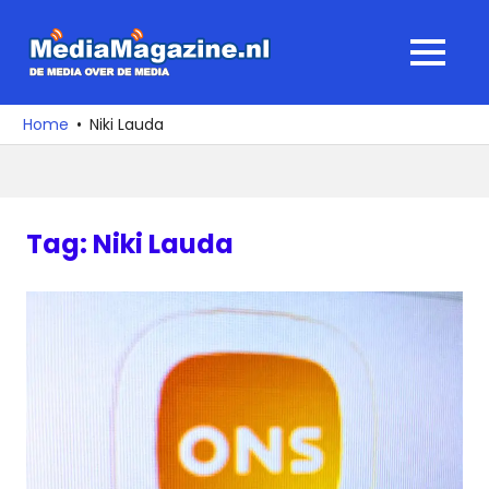
Ga
naar
MediaMagaz
MENU
de
De
inhoud
media
Home
Niki Lauda
over
de
media
Tag:
Niki Lauda