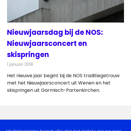
Nieuwjaarsdag bij de NOS:
Nieuwjaarsconcert en
skispringen
1 januari 2018
Redactie
Nieuws
Het nieuwe jaar begint bij de NOS traditiegetrouw
met het Nieuwjaarsconcert uit Wenen en het
skispringen uit Garmisch-Partenkirchen.