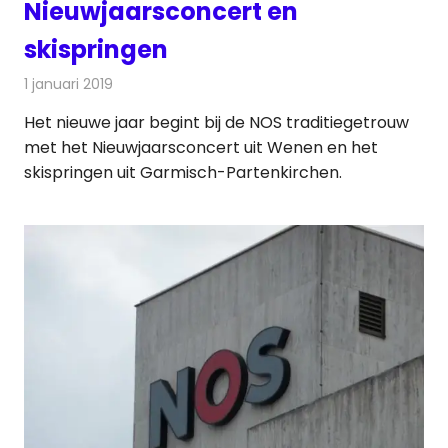
Nieuwjaarsconcert en
skispringen
1 januari 2019
Redactie
Televisienieuws
Het nieuwe jaar begint bij de NOS traditiegetrouw
met het Nieuwjaarsconcert uit Wenen en het
skispringen uit Garmisch-Partenkirchen.