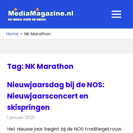
Ga
naar
MediaMagaz
MENU
de
De
inhoud
media
Home
NK Marathon
over
de
media
Tag:
NK Marathon
Nieuwjaarsdag bij de NOS:
Nieuwjaarsconcert en
skispringen
1 januari 2020
Redactie
Televisienieuws
Het nieuwe jaar begint bij de NOS traditiegetrouw