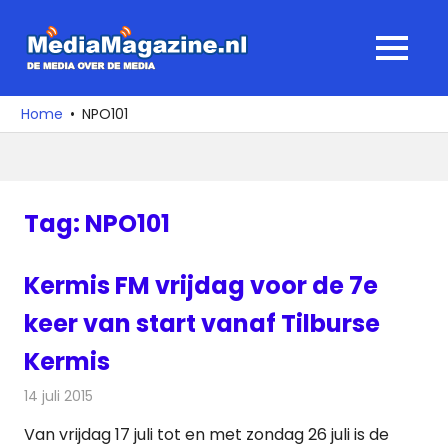
Ga
naar
MediaMagaz
MENU
de
De
inhoud
media
Home
NPO101
over
de
media
Tag:
NPO101
Kermis FM vrijdag voor de 7e
keer van start vanaf Tilburse
Kermis
14 juli 2015
Redactie
Nieuws
,
Radionieuws
,
Televisienieuws
Van vrijdag 17 juli tot en met zondag 26 juli is de